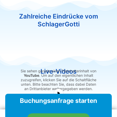
Zahlreiche Eindrücke vom
SchlagerGotti
Live-Videos
Sie sehen gerade einen Platzhalterinhalt von
YouTube
. Um auf den eigentlichen Inhalt
zuzugreifen, klicken Sie auf die Schaltfläche
unten. Bitte beachten Sie, dass dabei Daten
an Drittanbieter weitergegeben werden.
Mehr Informationen
Buchungsanfrage starten
Inhalt entsperren
Erforderlichen Service akzeptieren